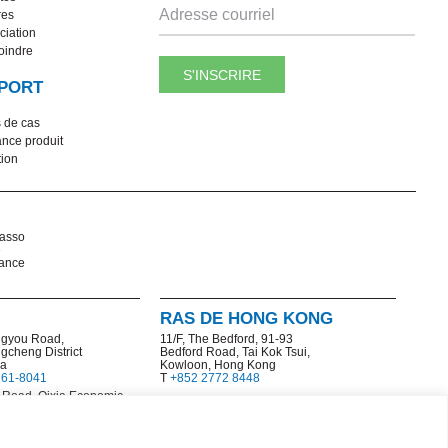
res
iation
oindre
S'INSCRIRE
PORT
 de cas
ance produit
ion
casso
e
rance
RAS DE HONG KONG
gyou Road,
11/F, The Bedford, 91-93
ngcheng District
Bedford Road, Tai Kok Tsui,
na
Kowloon, Hong Kong
161-8041
T
+852 2772 8448
 Road, Qixia Economic
al Development Zone
977