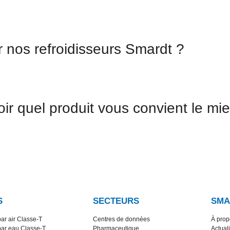
r nos refroidisseurs Smardt ?
oir quel produit vous convient le m
S
SECTEURS
SMA
par air Classe-T
Centres de données
À prop
par eau Classe-T
Pharmaceutique
Actuali