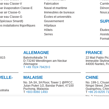
par eau Classe-V
Fabrication
Carriè
par évaporation Classe-E
Naval et maritime
Dénonc
par air Classe-G
Immeubles de bureaux
Nous j
par eau Classe-G
Écoles et universités
SUP
 Spéciaux Smardt)
Gouvernement
s installations frigorifiques
Hôpitaux
Hôtels
Études
Serres
Assist
Format
ALLEMAGNE
FRANCE
2815
Bahnhofstraße 74
22 Mail Pablo Pi
D-73240 Wendlingen am Neckar
Immeuble Skylin
Allemagne
44000 Nantes, F
T +49 7024 79429 0
VELLE-
MALAISIE
CHINE
No. 3A-3A, 3A Floor, Tower 1 @PFCC,
No. 199-1,
Chuan
Julan Puteri 1/2, Bandar Puteri, 47100
Ningxi Street, Ze
Puchong, Malaysia
Guangzhou, Chi
stralia
T
+603 8060 1493
T
+86 20-8205 7
No. 2, Hengxiang
and Technologic
Nanjing, China
T
+86 25 8532 6