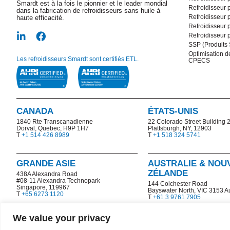
Smardt est à la fois le pionnier et le leader mondial
Refroidisseur 
dans la fabrication de refroidisseurs sans huile à
Refroidisseur 
haute efficacité.
Refroidisseur 
Refroidisseur 
SSP (Produits
Optimisation de
Les refroidisseurs Smardt sont certifiés ETL.
CPECS
CANADA
ÉTATS-UNIS
1840 Rte Transcanadienne
22 Colorado Street Building 
Dorval, Quebec, H9P 1H7
Plattsburgh, NY, 12903
T
+1 514 426 8989
T
+1 518 324 5741
GRANDE ASIE
AUSTRALIE & NOU
ZÉLANDE
438A Alexandra Road
#08-11 Alexandra Technopark
144 Colchester Road
Singapore, 119967
Bayswater North,
VIC 3153 Au
T
+65 6273 1120
T
+61 3 9761 7905
We value your privacy