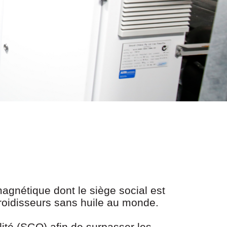
magnétique dont le siège social est
roidisseurs sans huile au monde.
ité (SGQ) afin de surpasser les