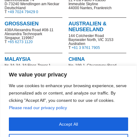
D-73240 Wendlingen am Neckar
Immeuble Skyline
Deutschland
44000 Nantes, Frankreich
T
+49 7024 79429 0
GROSSASIEN
AUSTRALIEN &
NEUSEELAND
438A Alexandra Road #08-11
Alexandra Technopark
144 Colchester Road
Singapur, 119967
Bayswater North,
VIC 3153
T
+65 6273 1120
Australien
T
+61 3 9761 7905
MALAYSIA
CHINA
Nr. 3A-3A, 3A Floor, Tower 1
No. 199-1,
Chuangyou Road,
@PFCC, Julan Puteri 1/2,
Ningxi Street, Zengcheng District
Bandar Puteri, 47100
Guangzhou, China
We value your privacy
Puchong, Malaysia
T
+86 20-8205 7161-8041
T
+603 8060 1493
Nr. 2, Hengxiang Road, Qixia
We use cookies to enhance your browsing experience, serve
Economic and Technological
Development Zone
personalized ads or content, and analyze our traffic. By
Nanjing, China
T
+86 25 8532 6977
clicking "Accept All", you consent to our use of cookies.
Please read our privacy policy
HONGKONG SAR
11/F, The Bedford, 91-93
Bedford Road, Tai Kok Tsui,
Accept All
Kowloon, Hongkong
T
+852 2772 8448