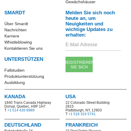
Gewächshäuser
SMARDT
Melden Sie sich noch
heute an, um
Neuigkeiten und
Über Smardt
wichtige Updates zu
Nachrichten
erhalten:
Karriere
Whistleblowing
Kontaktieren Sie uns
UNTERSTÜTZEN
REGISTRIEREN
SIE SICH
Fallstudien
Produktunterstützung
Ausbildung
KANADA
USA
1840 Trans Canada Highway
22 Colorado Street Building
Dorval, Quebec, H9P 1H7
2815
T
+1 514 426 8989
Plattsburgh, NY, 12903
T
+1 518 324 5741
DEUTSCHLAND
FRANKREICH
Bahnhofstraße 74
22 Post Pablo Picasso