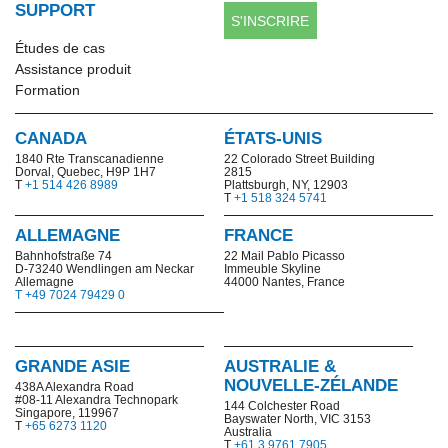
SUPPORT
S'INSCRIRE
Études de cas
Assistance produit
Formation
CANADA
ÉTATS-UNIS
1840 Rte Transcanadienne
22 Colorado Street Building
Dorval, Quebec, H9P 1H7
2815
T
+1 514 426 8989
Plattsburgh, NY, 12903
T
+1 518 324 5741
ALLEMAGNE
FRANCE
Bahnhofstraße 74
22 Mail Pablo Picasso
D-73240 Wendlingen am Neckar
Immeuble Skyline
Allemagne
44000 Nantes, France
T +49 7024 79429 0
GRANDE ASIE
AUSTRALIE &
NOUVELLE-ZÉLANDE
438A Alexandra Road
#08-11 Alexandra Technopark
144 Colchester Road
Singapore, 119967
Bayswater North,
VIC 3153
T
+65 6273 1120
Australia
T
+61 3 9761 7905