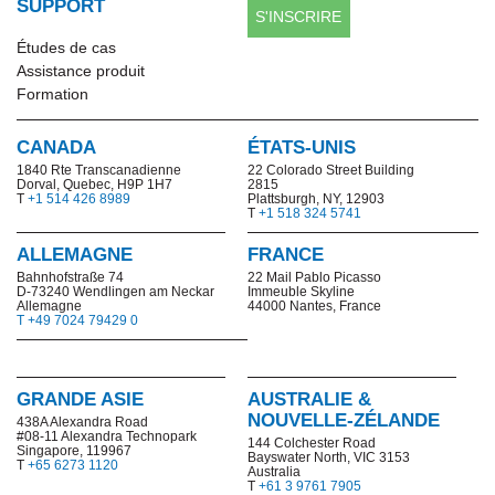
SUPPORT
S'INSCRIRE
Études de cas
Assistance produit
Formation
CANADA
ÉTATS-UNIS
1840 Rte Transcanadienne
22 Colorado Street Building
Dorval, Quebec, H9P 1H7
2815
T
+1 514 426 8989
Plattsburgh, NY, 12903
T
+1 518 324 5741
ALLEMAGNE
FRANCE
Bahnhofstraße 74
22 Mail Pablo Picasso
D-73240 Wendlingen am Neckar
Immeuble Skyline
Allemagne
44000 Nantes, France
T +49 7024 79429 0
GRANDE ASIE
AUSTRALIE &
NOUVELLE-ZÉLANDE
438A Alexandra Road
#08-11 Alexandra Technopark
144 Colchester Road
Singapore, 119967
Bayswater North,
VIC 3153
T
+65 6273 1120
Australia
T
+61 3 9761 7905